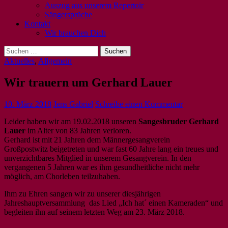
Auszug aus unserem Repertoir
Sängersprüche
Kontakt
Wir brauchen Dich
Suchen
nach:
Aktuelles
,
Allgemein
Wir trauern um Gerhard Lauer
10. März 2018
Jens Gabriel
Schreibe einen Kommentar
Leider haben wir am 19.02.2018 unseren
Sangesbruder Gerhard
Lauer
im Alter von 83 Jahren verloren.
Gerhard ist mit 21 Jahren dem Männergesangverein
Großpostwitz beigetreten und war fast 60 Jahre lang ein treues und
unverzichtbares Mitglied in unserem Gesangverein. In den
vergangenen 5 Jahren war es ihm gesundheitliche nicht mehr
möglich, am Chorleben teilzuhaben.
Ihm zu Ehren sangen wir zu unserer diesjährigen
Jahreshauptversammlung das Lied „Ich hat´ einen Kameraden“ und
begleiten ihn auf seinem letzten Weg am 23. März 2018.