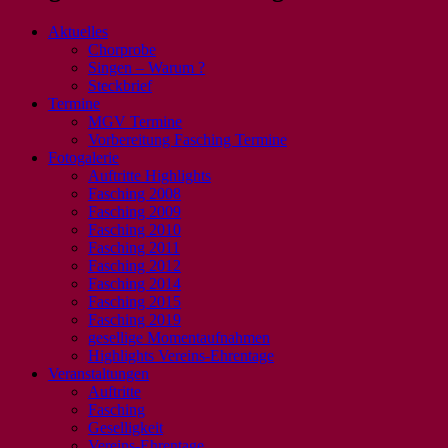
Aktuelles
Chorprobe
Singen – Warum ?
Steckbrief
Termine
MGV Termine
Vorbereitung Fasching Termine
Fotogalerie
Auftritte Highlights
Fasching 2008
Fasching 2009
Fasching 2010
Fasching 2011
Fasching 2012
Fasching 2014
Fasching 2015
Fasching 2019
gesellige Momentaufnahmen
Highlights Vereins-Ehrentage
Veranstaltungen
Auftritte
Fasching
Geselligkeit
Vereins-Ehrentage