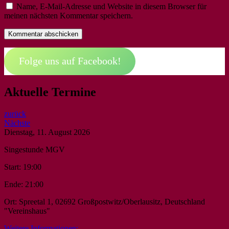
Name, E-Mail-Adresse und Website in diesem Browser für
meinen nächsten Kommentar speichern.
Folge uns auf Facebook!
Aktuelle Termine
zurück
Nächste
Dienstag, 11. August 2026
Singestunde MGV
Start:
19:00
Ende:
21:00
Ort:
Spreetal 1, 02692 Großpostwitz/Oberlausitz, Deutschland
"Vereinshaus"
Weitere Informationen: