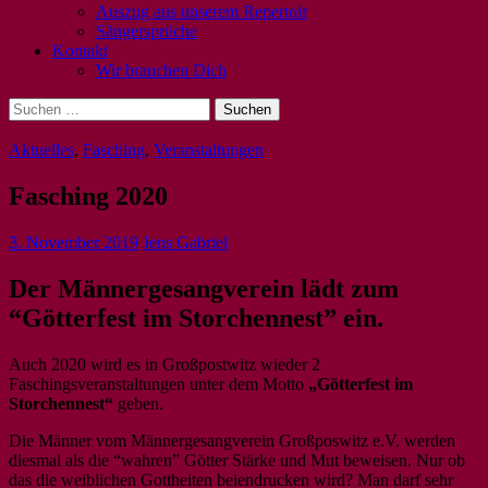
Auszug aus unserem Repertoir
Sängersprüche
Kontakt
Wir brauchen Dich
Suchen
nach:
Aktuelles
,
Fasching
,
Veranstaltungen
Fasching 2020
3. November 2019
Jens Gabriel
Der Männergesangverein lädt zum
“Götterfest im Storchennest” ein.
Auch 2020 wird es in Großpostwitz wieder 2
Faschingsveranstaltungen unter dem Motto
„Götterfest im
Storchennest“
geben.
Die Männer vom Männergesangverein Großposwitz e.V. werden
diesmal als die “wahren” Götter Stärke und Mut beweisen. Nur ob
das die weiblichen Gottheiten beiendrucken wird? Man darf sehr