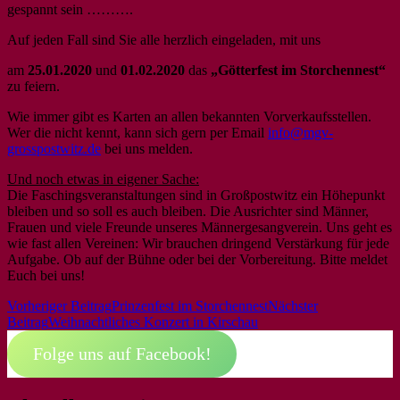
gespannt sein ……….
Auf jeden Fall sind Sie alle herzlich eingeladen, mit uns
am
25.01.2020
und
01.02.2020
das
„Götterfest im Storchennest“
zu feiern.
Wie immer gibt es Karten an allen bekannten Vorverkaufsstellen.
Wer die nicht kennt, kann sich gern per Email
info@mgv-
grosspostwitz.de
bei uns melden.
Und noch etwas in eigener Sache:
Die Faschingsveranstaltungen sind in Großpostwitz ein Höhepunkt
bleiben und so soll es auch bleiben. Die Ausrichter sind Männer,
Frauen und viele Freunde unseres Männergesangverein. Uns geht es
wie fast allen Vereinen: Wir brauchen dringend Verstärkung für jede
Aufgabe. Ob auf der Bühne oder bei der Vorbereitung. Bitte meldet
Euch bei uns!
Beitrags-
Vorheriger Beitrag
Prinzenfest im Storchennest
Nächster
Beitrag
Weihnachtliches Konzert in Kirschau
Navigation
Folge uns auf Facebook!