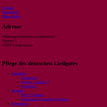
Kontakt
Impressum
Datenschutz
Adresse
Männergesangverein Großpostwitz
Spreetal 1
02692 Großpostwitz
Pflege des deutschen Liedgutes
Aktuelles
Chorprobe
Singen – Warum ?
Steckbrief
Termine
MGV Termine
Vorbereitung Fasching Termine
Fotogalerie